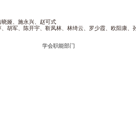
陆晓娅、施永兴、
赵可式
萍、
胡军、
陈开宇、
靳凤林、
林绮云、
罗少霞、
欧阳康、
学会职能部门