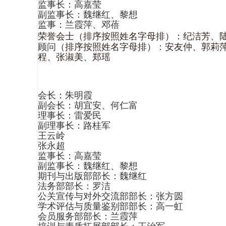
监事长：高嘉莹
副监事长：魏继红、黎想
监事：兰霞萍、邓蓓
荣誉会士
（排序按照姓名字母排）
：纪洁芳、
顾问
（排序按照姓名字母排）
：
安友仲、
郭莉
程、
张淑美、
郑瑶
会长：朱明霞
副会长：胡宜安、何仁富
理事长：雷爱民
副理事长：路桂军
王云岭
张永超
监事长：高嘉莹
副监事长：魏继红、黎想
期刊与出版部部长：魏继红
法务部部长：罗洁
公关宣传与对外交流部部长：张方圆
学术评估与质量鉴别部部长：高一虹
会员服务部部长：兰霞萍