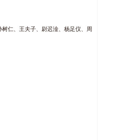
孙树仁、
王夫子、
尉迟淦、
杨足仪、
周