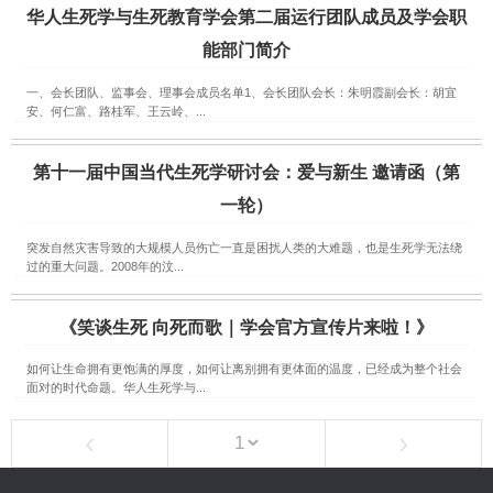
华人生死学与生死教育学会第二届运行团队成员及学会职
能部门简介
一、会长团队、监事会、理事会成员名单1、会长团队会长：朱明霞副会长：胡宜
安、何仁富、路桂军、王云岭、...
第十一届中国当代生死学研讨会：爱与新生 邀请函（第
一轮）
突发自然灾害导致的大规模人员伤亡一直是困扰人类的大难题，也是生死学无法绕
过的重大问题。2008年的汶...
《笑谈生死 向死而歌｜学会官方宣传片来啦！》
如何让生命拥有更饱满的厚度，如何让离别拥有更体面的温度，已经成为整个社会
面对的时代命题。华人生死学与...
‹
›