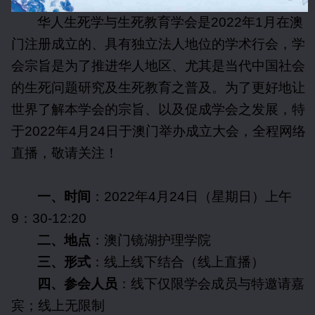
华人生死学与生死教育学会是
2022
年
1
月在澳
门注册成立的、具有独立法人地位的学术行会，学
会宗旨是为了推进华人地区、尤其是当代中国社会
的生死问题研究及生死教育之普及。为了更好地让
世界了解本学会的宗旨、以及促成学会之发展，特
于
2022
年
4
月
24
日于澳门举办成立大会，全程网络
直播，敬请关注！
一、时间
：
2022
年
4
月
24
日（星期日）上午
9
：
30-12:20
二、地点
：澳门镜湖护理学院
三、形式
：线上线下结合（线上直播）
四、参会人员
：线下仅限学会成员与特邀请嘉
宾；线上无限制