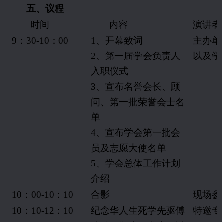
五、议程
时间
内容
演讲者
9
：
30-10
：
00
1
、开幕致词
主办单
2
、第一届学会负责人
以及学
入职仪式
3
、宣布名誉会长、顾
问、第一批荣誉会士名
单
4
、宣布学会第一批会
员及志愿大使名单
5
、学会总体工作计划
介绍
10
：
00-10
：
10
合影
现场参
10
：
10-12
：
10
纪念华人生死学先驱傅
特邀专