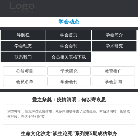
学会动态
导航栏
学会首页
学会简介
学会动态
学会会刊
学术研究
联系我们
会员相关表格下载
公益项目
学术研究
教育推广
会员名单
学会会刊
学会新闻
爱之祭奠：疫情清明，何以寄哀思
2020年初，新冠肺炎疫情肆虐，众多同胞被夺去了宝贵生命。时值清明时，疫情依
然严峻。在这个特别的节...
生命文化沙龙“谈生论死”系列第5期成功举办