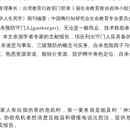
誉理事长；台湾教育行政部门部第 3 届生命教育推动咨询小
华人生死学》期刊编委；中国陶行知研究会生命教育专业委员
自杀预防守门人
(gatekeeper)
。无论是
一
般民众、技术救助者
。本文依据学者专家的文献报告，综合列出守门人应具备
自杀迷思与事实、三级预防的概念与实务、自杀危险因子与
踪、
熟悉
资源管道、能转介资源、防护网中角色定位、自杀
或家人有自我伤害的危机时，第一要务就是能及时「伸
，协助危机者想清楚且能温和缓慢地说出想法，提供
或报告。