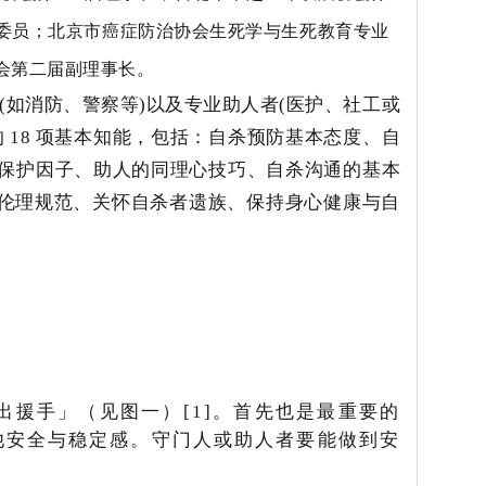
组委员；北京市癌症防治协会生死学与生死教育专业
会第二届副理事长。
(
如消防、警察等
)
以及专业助人者
(
医护、社工或
的
18
项基本知能，包括：自杀预防基本态度、自
保护因子、助人的同理心技巧、自杀沟通的基本
伦理规范、
关怀自杀者遗族、保持身心健康与自
出援手」（见图一）
[1]
。首先也是最重要的
他安全与稳定感。守门人或助人者要能做到安