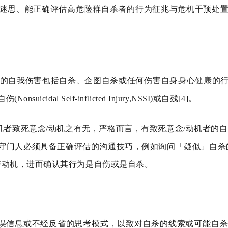
迷思、能正确评估高危险群自杀者的行为征兆与危机干预处
的自我伤害包括自杀、企图自杀或任何伤
害自身身心健康的
自伤
(Nonsuicidal Self-inflicted Injury,NSSI)
或自残
[4]
。
机者致死意念
/
动机之有无，严格而言，有致死意念
/
动机者的自
守门人必须具备正确评估的沟通技巧，例如询问「疑似」自
杀
与动机，进而确认其行为是自伤或是自杀。
误信息或不经反省的思考模式，以致对自
杀的线索或可能自