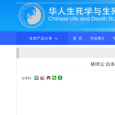
全部产品分类
首 页
学会简介
林绮云:自
分享到: