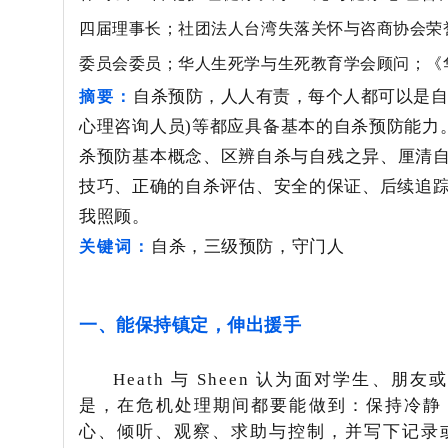
四届理事长；社团法人台湾失落关怀与咨商协会荣
委员会委员；华人生死学与生死教育学会顾问；《
自杀预防，人人有责，每个人都可以是
摘要：
心理咨询人员
)
等都应具备基本的自杀预防能力
杀预防基本概念、区辨
自杀与自残之异、厘清
技巧、正确的自杀评估、安全的保
证、后续追
我照顾。
自杀，三级预防，守门人
关键词：
一、能保持镇定，伸出援手
Heath
与
Sheen
认为面对学生、朋友
是，在危机处理期间都要能做到：保持冷静
心、倾听、观察、求助与控制，并写下记录