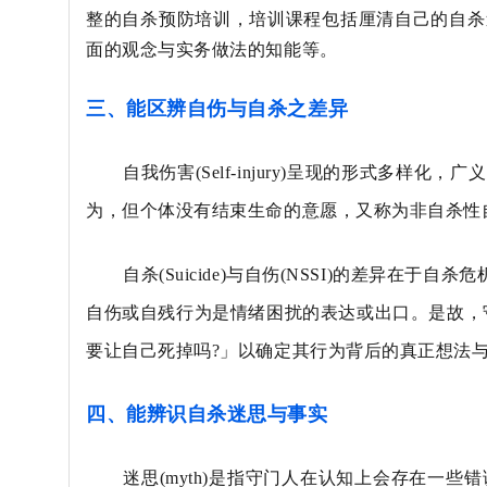
整的自杀预防培训，培训课程包括厘清自己的自杀
面的观念与实务做法的知能等。
三、能区辨自伤与自杀之差异
自我伤害
(Self-injury)
呈现的形式多样化，广义
为，但个体没有结束
生命的意愿，又称为非自杀性
自杀
(Suicide)
与自伤
(NSSI)
的差异在于自杀危
自伤或自残行为是
情绪困扰的表达或出口。是故，
要让自己死掉吗
?
」以确定其行为背后
的真正想法
四、能辨识自杀迷思与事实
迷思
(myth)
是指守门人在认知上会存在一些错