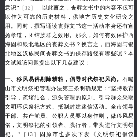
意识”［12］。以此言之，丧葬文书中的内容不仅可
以作为可靠的历史材料，供地方历史文化研究之
用。同时，撰写诵读丧葬文书这一活动本身还有宣
扬孝道，团结族群之效用。那么，如何有效保护西
海固和银北地区的丧葬文书？换言之，西海固与银
北地区汉族民间丧葬文书的保存路径有哪些呢？本
文试就该问题提出以下几点建议：
一、移风易俗剔除糟粕，倡导时代祭祀风尚。
石嘴
山市文明祭祀管理办法第三条明确规定：“坚持教育
引导，疏堵结合，源头管理的原则。引导群众采取
文明环保祭祀方式、抵制封建迷信活动。全市领导
干部、共产党员、公职人员要以身作则，做移风易
俗，文明祭祀的引领者、践行者，带头进行文明祭
祀。”［13］固原市也多次下发《文明祭祀倡议