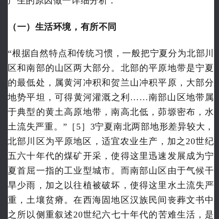
产生的原因做一详细分析：
（一）生活环境，有所不同
“根据自然特点和传统习惯，一般把宁夏分为北部川
区和南部的山区两大部分。北部的平原地带是宁夏
的最低处，属黄河冲积和贺兰山冲积平原，大部分
地势平坦，可得黄河灌溉之利……南部山区地带属
于典型的黄土高原地带，南高北低，茆塬密布，水
土流失严重。”［5］3宁夏南北两部地形差异较大，
北部川区为平原地区，适宜农业生产，加之20世纪
五六十年代的煤矿开采，使得这里迅速发展成为宁
夏首屈一指的工业型城市。而南部山区由于气候干
旱少雨，加之以往植被破坏，使得这里水土流失严
重，土壤贫瘠。在西海固地区汉族民间丧葬文书中
之所以侧重叙述20世纪六七十年代的苦难生活，是