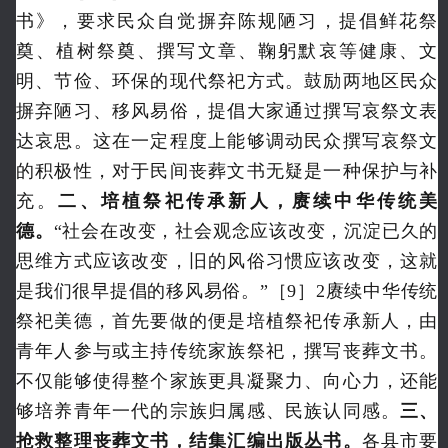
书》，要求民众自觉摒弃陈规陋习，提倡鲜花祭
奠、植树祭奠、撰写文章、鞠躬默哀等健康、文
明、节俭、环保的现代祭祀方式。鼓励两地区民众
摒弃陋习、移风易俗，提倡大家通过撰写哀祭文表
达哀思。这在一定程度上能够调动民众撰写哀祭文
的积极性，对于民间丧葬文书无疑是一种保护与补
充。
二、培植祭祀传承新人，赓续中华传统美
德。
“社会在改变，社会观念应该改变，沉淀已久的
思维方式应该改变，旧的风俗习惯应该改变，这就
是我们很早提倡的移风易俗。”［9］2赓续中华传统
祭祀美德，首先要做的便是培植祭祀传承新人，由
青年人参与或主持传统家族祭祀，撰写丧葬文书。
不仅能够使得整个家族更具凝聚力、向心力，还能
够培养青年一代的宗族归属感、民族认同感。
三、
抢救整理丧葬文书，结集汇编出版丛书。
各县市要