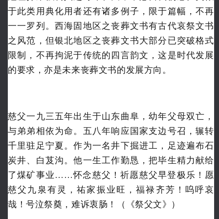
于此类用典化用者还有诸多例子，限于篇幅，不再
一一罗列。西海固地区之丧葬文书有古代哀祭文书
之风范，但银北地区之丧葬文书大部分已突破格式
限制，不再拘泥于传统的四言韵文，这是时代发展
的要求，亦是未来丧葬文书的发展方向。
慈父一九三五年出生于山东曲阜，幼年父母双亡，
与弟弟相依为命。五八年响应国家支边号召，辗转
千里驻足宁夏。作为一名井下掘进工，足迹遍布石
炭井、白芨沟。他一生工作勤恳，把毕生精力献给
了煤矿事业……怀念慈父！祈愿慈父早登极乐！愿
慈父九泉有灵，祐家振业旺，福禄齐芳！呜呼哀
哉！号泣祭奠，难诉衷肠！（《祭父文》）