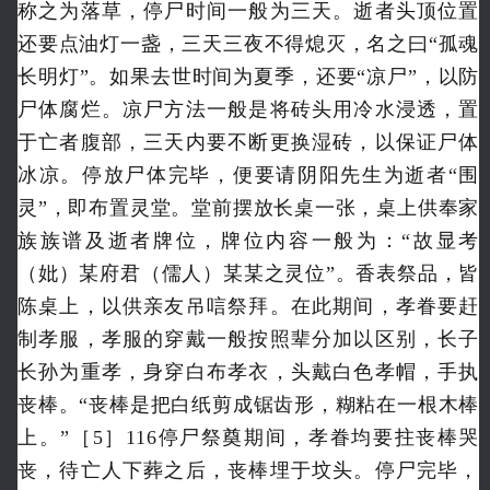
称之为落草，停尸时间一般为三天。逝者头顶位置
还要点油灯一盏，三天三夜不得熄灭，名之曰“孤魂
长明灯”。如果去世时间为夏季，还要“凉尸”，以防
尸体腐烂。凉尸方法一般是将砖头用冷水浸透，置
于亡者腹部，三天内要不断更换湿砖，以保证尸体
冰凉。停放尸体完毕，便要请阴阳先生为逝者“围
灵”，即布置灵堂。堂前摆放长桌一张，桌上供奉家
族族谱及逝者牌位，牌位内容一般为：“故显考
（妣）某府君（儒人）某某之灵位”。香表祭品，皆
陈桌上，以供亲友吊唁祭拜。在此期间，孝眷要赶
制孝服，孝服的穿戴一般按照辈分加以区别，长子
长孙为重孝，身穿白布孝衣，头戴白色孝帽，手执
丧棒。“丧棒是把白纸剪成锯齿形，糊粘在一根木棒
上。”［5］116停尸祭奠期间，孝眷均要拄丧棒哭
丧，待亡人下葬之后，丧棒埋于坟头。停尸完毕，