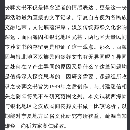
丧葬文书不仅是悼念逝者的情感表达，更是这一丧
葬活动最为直接的文字记录。
宁夏自古便为各民族
交融地带，文化底蕴深厚，汉族传统葬祭文化影响
深远，而西海固和银北地区尤甚，两地区大量民间
丧葬文书的存留更是印证了这一观点。
那么，西海
固与银北地区汉族民间丧葬文书有无异同呢？
异同
之处何在？
产生异同的原因又是什么？
这些问题均
是值得深入探究思考的。
因研究需要，课题组所收
录之丧葬文书皆为1949年之后创作，与封建迷信相
关之阴阳符咒不在研究范围之列。
本文试就西海固
与银北地区之汉族民间丧葬文书做一比较论析，以
期能对宁夏地方民俗文化研究有所裨益。
疏漏自知
难免，尚祈方家宽仁赐教。