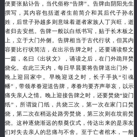
便要张贴讣告，当代俗称“告牌”。
告牌由阴阳先生
撰写，其内容包括逝者生前简介和其后代子孙名
姓，后世子孙越多则意味着逝者家族人丁兴旺，逝
者归去安然。告牌一般以白纸书写，贴于长木板之
上，立于大门外侧。告牌相当于古代行状，但其内
容要比行状简洁，在出示告牌之时，还要诵读祭文
一篇，名曰《出状文》，诵读之后，在门外跪拜焚
烧化。在此三天内，每日早晨要将告牌送出门外，
晚上迎回家中。早晚迎送之时，长子手执“引魂
幡”，带领孝眷迎送告牌，孝眷均要齐声举哀，以示
痛失亲人之情。晚上迎接告牌之时，还要焚烧“旋门
纸”，所谓旋门纸，共烧三次，第一次在家门口焚
烧，第二次在稍远处路旁焚烧，第三次则在坟前焚
烧。这种逐烧渐远的祭奠仪式，传达出来的是亲友
们对失去亲人的悲痛与不舍。
至于亡者棺木，一般