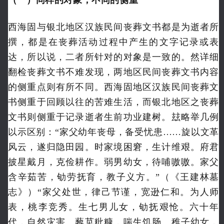
西海固与银北地区汉族民间丧葬文书都是为逝者所
撰，都是在丧葬活动过程中产生的文字记录或表
达，所以说，二者所针对的对象是一致的。然详细
翻检丧葬文书不难发现，两地区民间丧葬文书内容
的侧重点则有所不同。西海固地区汉族民间丧葬文
书侧重于回顾以往的苦难生活，而银北地区之丧葬
文书则侧重于记录逝者生前功业建树。玆略举几例
以示区别：“家父幼年丧母，备受忧患……旋以文革
风云，遂归隐田园。时家境困窘，生计维艰。府君
披星戴月，克俭耕作。弱男幼女，待哺嗷嗷。家父
含辛茹苦，劬劳抚育，教子义方。”（《王建林墓
志》）“家父处世，律己节谨，宽逊仁和。为人师
表，桃李竞秀。生七男儿女，劬抚艰怆。六十年
代，自然灾害。藜苋粃糠，喘生饥肠。稚子幼女，