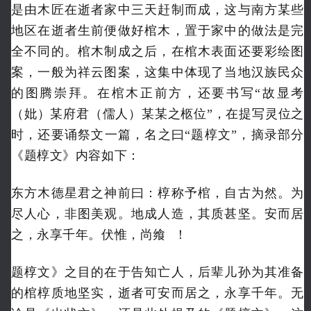
是由木匠在逝者家中三天赶制而成，这与南方某些
地区在逝者生前便做好棺木，置于家中的做法是完
全不同的。棺木制成之后，在棺木表面还要彩绘图
案，一般为祥云图案，这集中体现了当地汉族民众
的图腾崇拜。在棺木正前方，还要书写“故显考
（妣）某府君（儒人）某某之柩位”，在提写灵位之
时，还要诵祭文一篇，名之曰“题椁文”，摘录部分
《题椁文》内容如下：
东方木德星君之神前曰：椁称予棺，自古为然。为
尽人心，非图美观。地成人造，其质甚坚。安而居
之，永享千年。伏惟，
尚飨
！
题椁文》之目的在于告知亡人，后辈儿孙为其准备
的棺椁质地坚实，逝者可安而居之，永享千年。无