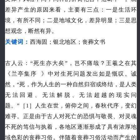
差异产生的原因来看，主要有三点：一是生活环
境，有所不同；二是地域文化，差异明显；三是思
想观念，断然有异。
关键词：
西海固；银北地区；丧葬文书
古人云：
“死生亦大矣”，岂不痛哉？
王羲之在其
《
兰亭集序
》中对生死问题发出如是慨叹。
诚
然，“死，作为人生的一种自然归宿或终结，是人类
无法回避、无法解脱、无法超越的现实问
题。
”［1］人生在世，俯仰之间，春秋代序，变幻
难寻。
正是由于古人对死亡的恐惧与敬畏、对灵魂
不死的笃信与执着，各地区逐渐形成了具有浓厚地
域色彩的丧葬习俗。
伴随着丧葬习俗活动而产生的