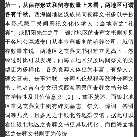
第一，从保存形式和留存数量上来看，两地区可谓
各有千秋。
西海固地区汉族民间丧葬文书多以手抄
本形式藏于民间祭祀文化传承人（当地谓之“礼
宾”）或阴阳先生之手。银北地区的丧葬文书则多见
于各地公墓或专门从事丧葬服务的殡葬公司。就留
存数量来说，两地区之丧葬文书很难立见高下，然
经过对比可以发现，西海固地区汉族民间祭文的类
型更为多样化，各类丧葬文体更为丰富，有祭文、
碑文墓志、丧事对联、丧葬礼仪规程等数种丧葬文
书，笔者曾有专文研探西海固民间丧葬文书分类、
文学特性及其价值意义［2］，兹不赘述。而银北地
区常见丧葬文书则有碑文墓志、祭文、悼词、答谢
词等几类，且多见之于银北各地殡仪馆，据此可以
看出银北地区之丧葬文书更具现代化，而西海固地
区之丧葬文书则更为传统。