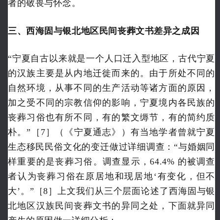
者的敬畏与怀念。
三、西海固与银北地区民间丧葬文书差异之成因
“宁夏自古以来就是一个人口迁入型地区，古代宁夏
的汉族主要是从内地迁徙而来的。由于所处不同的
自然环境，从事不同的生产活动等诸方面的原因，
加之受不同的宗教信仰的影响，宁夏境内各民族的
丧葬习俗也有所不同，有的繁文缛节，有的简约质
朴。”［7］（《宁夏通志》）有当地学者曾就宁夏
生态移民民俗文化的变迁做过详细调查：“与婚姻同
样重要的是丧葬习俗。调查显示，64.4% 的被调查
者认为丧葬习俗在原居地和现居地‘有变化，但不
大’。”［8］上文我们从三个层面论述了西海固与银
北地区汉族民间丧葬文书的异同之处，下面就异同