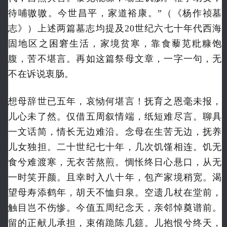
待哺嗷嗷。今世昌平，家道裕康。”（《杨作祯墓
志》）上述两篇墓志均提及20世纪六七十年代西海
固地区之困窘生活，家境贫寒，靠食藜苋粃糠饱
腹，苦不堪言。再如这篇祭母文章，一字一句，无
不在诉说衷肠。
想母辞世已五年，哀恸何堪言！抚育之恩毫未报，
儿心未了然。仅借五周叙情端，纸短难尽言。聊具
一文话简，情长无边难沿。念母在生苦无边，抚养
儿女独担。二十世纪七十年，几次饥馑相连。饥无
食兮难渡寒，无衣苦熬煎。惆怅终日心悬口，从无
一时笑开颜。且幸时入八十年，包产家境稍宽。渴
望母寿添鹤年，胡天不恤归泉。空遗几杖在堂前，
触目岂不伤惨。今值五周纪念天，亲邻悼奠谱前。
留的正献儿承担，束侑跪陈几筵。儿抱恨兮终天，