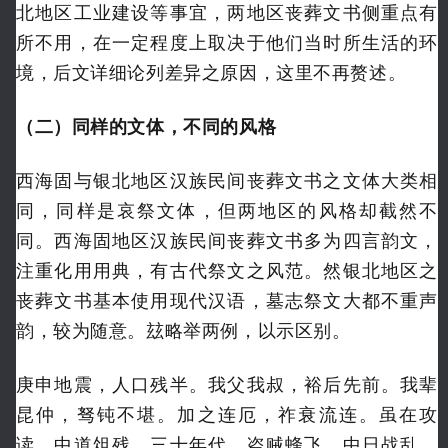
北地区工业建设等事宜，两地区丧葬文书侧重点有
所不用，在一定程度上取决于他们当时所生活的环
境，后文详细论列差异之原因，这里不再赘述。
（二）同样的文体，不同的风格
西海固与银北地区汉族民间丧葬文书之文体大类相
同，同样是哀祭文体，但两地区的风格却截然不
同。西海固地区汉族民间丧葬文书多为四言韵文，
注重化用用典，有古代祭文之风范。然银北地区之
丧葬文书基本使用现代汉语，墓志祭文大都不重声
韵，较为随意。玆略举两例，以示区别。
庚申地震，人口残半。我父我叔，裕后先前。我辈
昆仲，驽钝不堪。加之连厄，祚衰流连。虽在攻
读，中道俎残。三十年代，盗贼蜂飞。中日战乱，