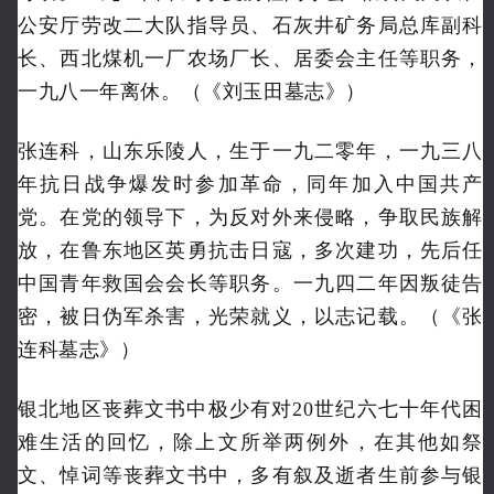
公安厅劳改二大队指导员、石灰井矿务局总库副科
长、西北煤机一厂农场厂长、居委会主任等职务，
一九八一年离休。（《刘玉田墓志》）
张连科，山东乐陵人，生于一九二零年，一九三八
年抗日战争爆发时参加革命，同年加入中国共产
党。在党的领导下，为反对外来侵略，争取民族解
放，在鲁东地区英勇抗击日寇，多次建功，先后任
中国青年救国会会长等职务。一九四二年因叛徒告
密，被日伪军杀害，光荣就义，以志记载。（《张
连科墓志》）
银北地区丧葬文书中极少有对20世纪六七十年代困
难生活的回忆，除上文所举两例外，在其他如祭
文、悼词等丧葬文书中，多有叙及逝者生前参与银