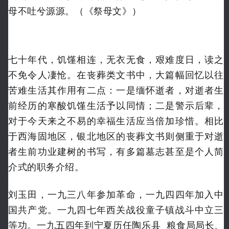
母不吐兮源源。（《祭母文》）
七十年代，饥馑相连，无衣无食，艰难度日，读之
不免令人凄怆。在丧葬类文书中，大篇幅回忆以往
苦难生活其作用有二点：一是缅怀逝者，对逝者生
前经历的寒酸饥馑生活予以同情；二是警示后辈，
对于今天来之不易的幸福生活应当倍加珍惜。相比
于西海固地区，银北地区的丧葬文书则侧重于对逝
者生前功业建树的书写，有多篇墓志甚至是个人简
介式的职务介绍。
刘玉田，一九三八年参加革命，一九四四年加入中
国共产党。一九四七年西关战役童子镇战斗中立三
等功。一九五四年到宁夏历任
陶乐县
粮食局局长、