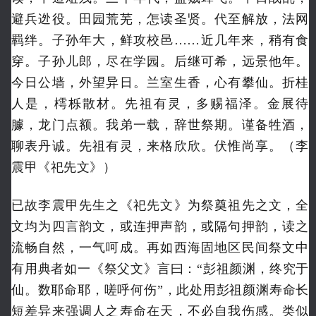
避兵迯役。田园荒芜，怎读圣贤。代至解放，法网
羁绊。子孙年大，鲜攻校邑……近几年来，稍有食
穿。子孙儿郎，尽在学园。后继可希，远景他年。
今日公墙，外望异日。兰室生香，心有攀仙。折桂
人是，樗栎散材。先祖有灵，多赐福泽。金展待
臄，龙门点额。我弟一载，辞世祭期。
谨备牲酒，
聊表丹诚。先祖有灵，来格欣欣。伏惟尚享。（李
震甲《祀先文》）
已故李震甲先生之《祀先文》为祭奠祖先之文，全
文均为四言韵文，或连押声韵，或隔句押韵，读之
流畅自然，一气呵成。再如西海固地区民间祭文中
有用典者如一《祭父文》言曰：“彭祖颜渊，终究于
仙。数耶命耶，嗟呼何伤”，此处用彭祖颜渊寿命长
短差异来强调人之寿命在天，不必自我伤感。类似