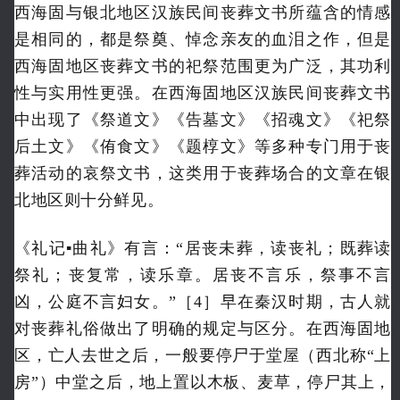
西海固与银北地区汉族民间丧葬文书所蕴含的情感
是相同的，都是祭奠、悼念亲友的血泪之作，但是
西海固地区丧葬文书的祀祭范围更为广泛，其功利
性与实用性更强。在西海固地区汉族民间丧葬文书
中出现了《祭道文》《告墓文》《招魂文》《祀祭
后土文》《侑食文》《题椁文》等多种专门用于丧
葬活动的哀祭文书，这类用于丧葬场合的文章在银
北地区则十分鲜见。
《礼记▪曲礼》有言：“居丧未葬，读丧礼；既葬读
祭礼；丧复常，读乐章。居丧不言乐，祭事不言
凶，公庭不言妇女。”［4］早在秦汉时期，古人就
对丧葬礼俗做出了明确的规定与区分。在西海固地
区，亡人去世之后，一般要停尸于堂屋（西北称“上
房”）中堂之后，地上置以木板、麦草，停尸其上，