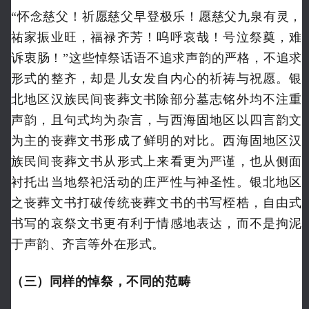
“怀念慈父！祈愿慈父早登极乐！愿慈父九泉有灵，
祐家振业旺，福禄齐芳！呜呼哀哉！号泣祭奠，难
诉衷肠！”这些悼祭话语不追求声韵的严格，不追求
形式的整齐，却是儿女发自内心的祈祷与祝愿。银
北地区汉族民间丧葬文书除部分墓志铭外均不注重
声韵，且句式均为杂言，与西海固地区以四言韵文
为主的丧葬文书形成了鲜明的对比。西海固地区汉
族民间丧葬文书从形式上来看更为严谨，也从侧面
衬托出当地祭祀活动的庄严性与神圣性。银北地区
之丧葬文书打破传统丧葬文书的书写桎梏，自由式
书写的哀祭文书更有利于情感地表达，而不是拘泥
于声韵、齐言等外在形式。
（三）同样的悼祭，不同的范畴