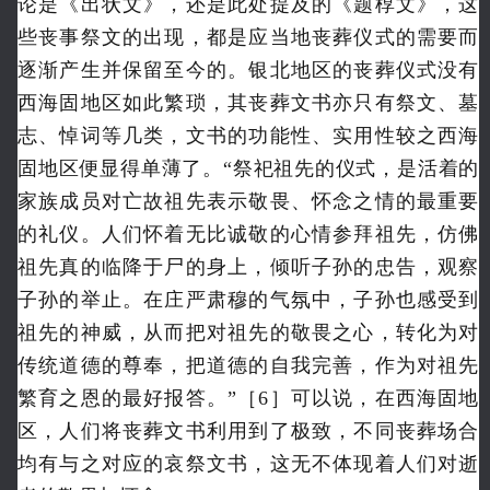
论是《出状文》，还是此处提及的《题椁文》，这
些丧事祭文的出现，都是应当地丧葬仪式的需要而
逐渐产生并保留至今的。银北地区的丧葬仪式没有
西海固地区如此繁琐，其丧葬文书亦只有祭文、墓
志、悼词等几类，文书的功能性、实用性较之西海
固地区便显得单薄了。“祭祀祖先的仪式，是活着的
家族成员对亡故祖先表示敬畏、怀念之情的最重要
的礼仪。人们怀着无比诚敬的心情参拜祖先，仿佛
祖先真的临降于尸的身上，倾听子孙的忠告，观察
子孙的举止。在庄严肃穆的气氛中，子孙也感受到
祖先的神威，从而把对祖先的敬畏之心，转化为对
传统道德的尊奉，把道德的自我完善，作为对祖先
繁育之恩的最好报答。”［6］可以说，在西海固地
区，人们将丧葬文书利用到了极致，不同丧葬场合
均有与之对应的哀祭文书，这无不体现着人们对逝