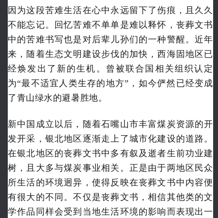
因为这段苦难生活在心中永远留下了伤痕，且久久
不能忘记。回忆苦难不单单是难以释怀，丧葬文书
中的苦难书写也是对后辈儿孙们的一种警醒。近年
来，随着生态文明建设步伐的加快，西海固地区已
经焕发出了新的生机。曾被联合国相关组织认定
为“最不适宜人类生存的地方”，如今俨然已经变成
了青山绿水的避暑胜地。
新中国成立以后，随着石嘴山市丰富煤炭资源的开
发开采，银北地区逐渐走上了城市化建设的道路。
在银北地区的丧葬文书中多有叙及逝者生前功业建
树，且大多与煤炭事业相关。正是由于两地区民众
所生活的环境迥异，使得反映在丧葬文书中内容便
有很大的不同。不仅是丧葬文书，相信其他类的文
学作品同样会受到当地生活环境的影响而表现出一