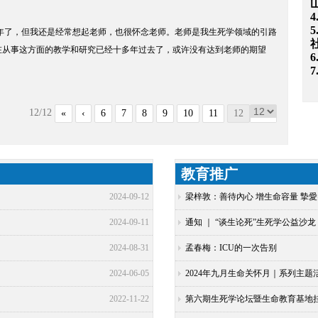
5
年了，但我还是经常想起老师，也很怀念老师。老师是我生死学领域的引路
在从事这方面的教学和研究已经十多年过去了，或许没有达到老师的期望
12/12
«
‹
6
7
8
9
10
11
12
教育推广
2024-09-12
梁梓敦：善待內心 增生命容量 摯愛
2024-09-11
通知 ｜ “谈生论死”生死学公益沙
2024-08-31
孟春梅：ICU的一次告别
2024-06-05
2024年九月生命关怀月｜系列主题
2022-11-22
第六期生死学论坛暨生命教育基地挂