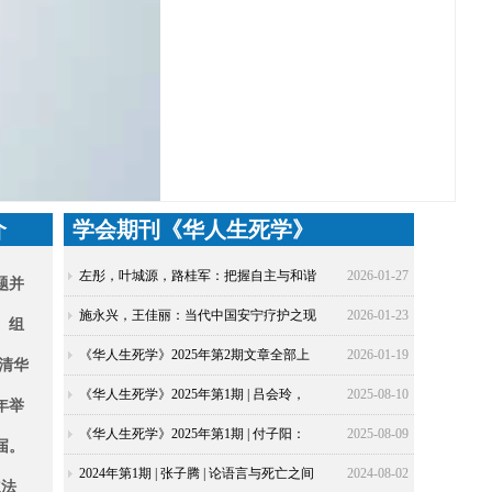
介
学会期刊《华人生死学》
左彤，叶城源，路桂军：把握自主与和谐
2026-01-27
题并
之间的微妙平衡：中国安宁疗护干预措施
施永兴，王佳丽：当代中国安宁疗护之现
2026-01-23
、组
文化适应性案例研究
状反省及未来展望——施永兴教授专题访
《华人生死学》2025年第2期文章全部上
2026-01-19
在清华
谈
线，欢迎关注！
《华人生死学》2025年第1期 | 吕会玲，
2025-08-10
年举
程丽楠：存在主义视角下：断舍离理念对
《华人生死学》2025年第1期 | 付子阳：
2025-08-09
届。
生死认知的反思与重构
中日佛教生死观及临终关怀研究进展与评
2024年第1期 | 张子腾 | 论语言与死亡之间
2024-08-02
立
法