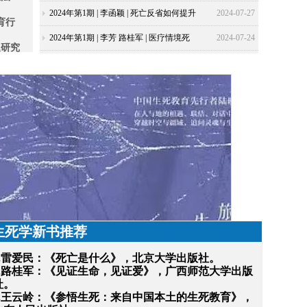
述
的否定性关联——以阿甘本的“声音”理论
2024年第1期 | 李函颖 | 死亡反省如何提升
2024-07-27
育行
为基础
个体精神层面的幸福感？基于平衡时间洞
2024年第1期 | 李芳 路桂军 | 医疗情境死
2024-07-24
题研究
察力、存在性感恩的链式中介作用
亡话语素养：疼痛科门诊生命关怀谈
生死
话“观点展示三步法”
题的研
安顿
生死学新书推荐
1.雷爱民：《死亡是什么》，北京大学出版社。
2.路桂军：《见证生命，见证爱》，广西师范大学出版
社。
3.王云岭：《参悟生死：来自中国本土的生死教育》，