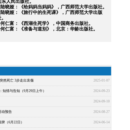
山东人民出版社。
4.陆晓娅：《给妈妈当妈妈》，广西师范大学出版社。
.
陆晓娅：《旅行中的生死课》，广西师范大学出版
社
。
6.何仁富：《西湖生死学》，中国商务出版社。
7.何仁富：《准备与道别》，北京：华龄出版社。
1
2
3
4
5
突然死亡 3步走出哀傷
2025-01-07
龙：知情与告知（9月29日上午）
2024-09-23
2024-09-10
活动预告
2024-08-27
牌（6月22日）
2024-06-14