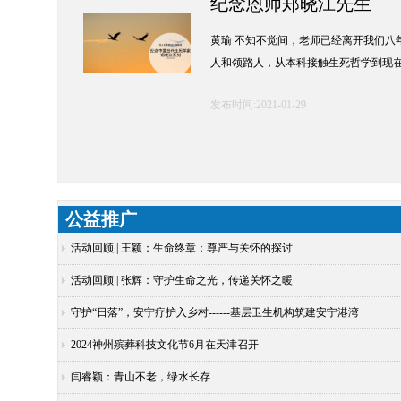
纪念恩师郑晓江先生
黄瑜 不知不觉间，老师已经离开我们八
人和领路人，从本科接触生死哲学到现
发布时间:2021-01-29
公益推广
活动回顾 | 王颖：生命终章：尊严与关怀的探讨
活动回顾 | 张辉：守护生命之光，传递关怀之暖
守护“日落”，安宁疗护入乡村------基层卫生机构筑建安宁港湾
2024神州殡葬科技文化节6月在天津召开
闫睿颖：青山不老，绿水长存