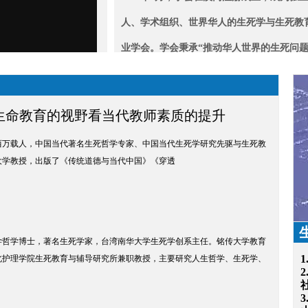
人、学术组织、世界华人的生死学与生死教
业学会。学会秉承“推动华人世界的生死问
与学术、学科体系之建设，以及华人社会的
教育之推广与普及”的宗旨，力求在生死问
—从生命教育的视野看当代教师素质的提升
究上有所推进，在中国人的生死认知与生死
2.17），江西万载人，中国当代著名生死哲学专家、中国当代生死学研究先驱与生死教
上有所作为。
大学教授，出版了《传统道德与当代中国》《穿透
学哲学博士，著名生死学家，台湾南华大学生死学创系主任。铭传大学教育
北护理学院生死教育与辅导研究所兼职教授，主要研究人生哲学、生死学、