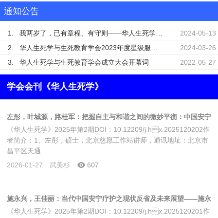
通知公告
1.
我两岁了，已有章程、有守则——华人生死学与生死教育学会成立两周年记
2024-05-13
2.
华人生死学与生死教育学会2023年度星级服务会员名单公示
2024-03-26
3.
华人生死学与生死教育学会成立大会开幕词
2022-05-27
学会会刊《华人生死学》
左彤，叶城源，路桂军：把握自主与和谐之间的微妙平衡：中国安宁
《华人生死学》2025年第2期DOI：10.12209/j.hx.2025120202作
疗护干预措施文化适应性案例研究
者简介：1、左彤，硕士，北京慈愿工作站讲师，通讯地址：北京市
昌平区天通
2026-01-27
武美杉
607
施永兴，王佳丽：当代中国安宁疗护之现状反省及未来展望——施永
《华人生死学》2025年第2期DOI：10.12209/j.hx.2025120201作
兴教授专题访谈