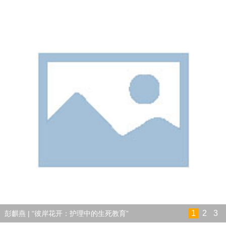
1
2
3
彭麒燕 | “彼岸花开：护理中的生死教育”