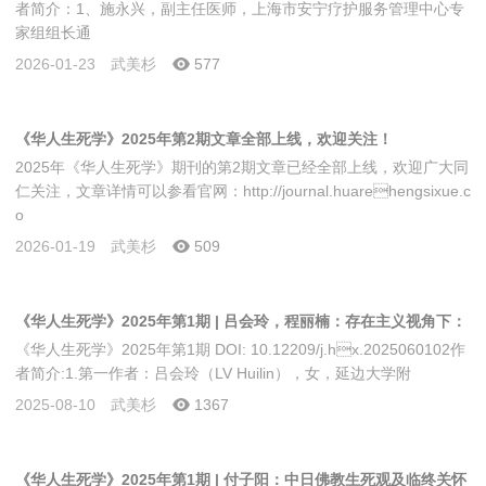
者简介：1、施永兴，副主任医师，上海市安宁疗护服务管理中心专
家组组长通
2026-01-23
武美杉
577
《华人生死学》2025年第2期文章全部上线，欢迎关注！
2025年《华人生死学》期刊的第2期文章已经全部上线，欢迎广大同
仁关注，文章详情可以参看官网：http://journal.huarehengsixue.c
o
2026-01-19
武美杉
509
《华人生死学》2025年第1期 | 吕会玲，程丽楠：存在主义视角下：
《华人生死学》2025年第1期 DOI: 10.12209/j.hx.2025060102作
断舍离理念对生死认知的反思与重构
者简介:1.第一作者：吕会玲（LV Huilin），女，延边大学附
2025-08-10
武美杉
1367
《华人生死学》2025年第1期 | 付子阳：中日佛教生死观及临终关怀