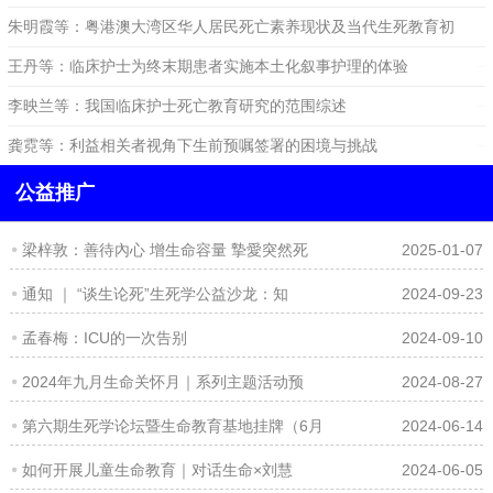
大湾区死亡系统发展的启示
朱明霞等：粤港澳大湾区华人居民死亡素养现状及当代生死教育初
探
王丹等：临床护士为终末期患者实施本土化叙事护理的体验
2024-06-14
2024-04-09
李映兰等：我国临床护士死亡教育研究的范围综述
2024-05-30
2024-04-09
龚霓等：利益相关者视角下生前预嘱签署的困境与挑战
2024-04-09
公益推广
梁梓敦：善待內心 增生命容量 摯愛突然死
2025-01-07
通知 ｜ “谈生论死”生死学公益沙龙：知
2024-09-23
孟春梅：ICU的一次告别
2024-09-10
2024年九月生命关怀月｜系列主题活动预
2024-08-27
第六期生死学论坛暨生命教育基地挂牌（6月
2024-06-14
如何开展儿童生命教育｜对话生命×刘慧
2024-06-05