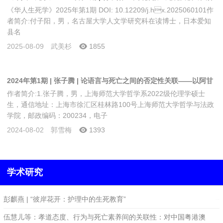
《华人生死学》2025年第1期 DOI: 10.12209/j.hx.2025060101作
研究进展与评述
者简介:付子阳，男，名古屋大学人文学研究科在读博士，日本爱知
县名
2025-08-09
武美杉
1855
2024年第1期 | 张子腾 | 论语言与死亡之间的否定性关联——以阿甘
作者简介:1.张子腾，男，上海师范大学哲学系2022级伦理学硕士
本的“声音”理论为基础
生，通信地址：上海市徐汇区桂林路100号上海师范大学哲学与法政
学院，邮政编码：200234，电子
2024-08-02
郭雪梅
1393
学术研究
彭麒燕 | “彼岸花开：护理中的生死教育”
2025-01-06
伍慧儿等：孝道态度、行为与死亡素养间的关联性：对中国粤港澳