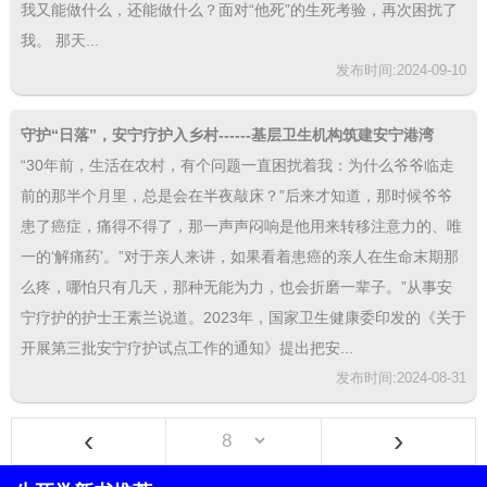
我又能做什么，还能做什么？面对“他死”的生死考验，再次困扰了
我。 那天...
发布时间:2024-09-10
守护“日落”，安宁疗护入乡村------基层卫生机构筑建安宁港湾
“30年前，生活在农村，有个问题一直困扰着我：为什么爷爷临走
前的那半个月里，总是会在半夜敲床？”后来才知道，那时候爷爷
患了癌症，痛得不得了，那一声声闷响是他用来转移注意力的、唯
一的‘解痛药’。”对于亲人来讲，如果看着患癌的亲人在生命末期那
么疼，哪怕只有几天，那种无能为力，也会折磨一辈子。”从事安
宁疗护的护士王素兰说道。2023年，国家卫生健康委印发的《关于
开展第三批安宁疗护试点工作的通知》提出把安...
发布时间:2024-08-31
‹
›